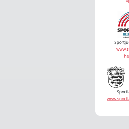
s
Sportj
www.s
he
Sport
www.sport