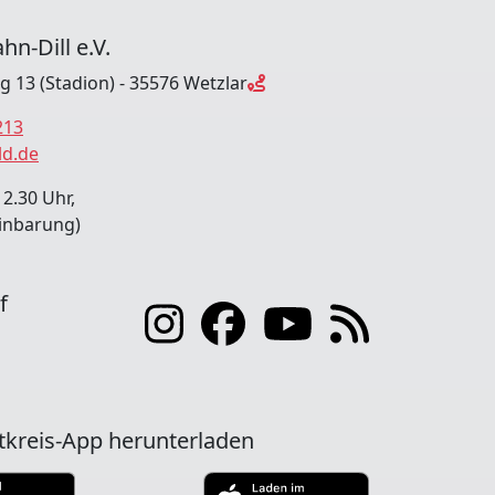
hn-Dill e.V.
ng 13 (Stadion) - 35576 Wetzlar
213
ld.de
12.30 Uhr,
inbarung)
f
tkreis-App herunterladen