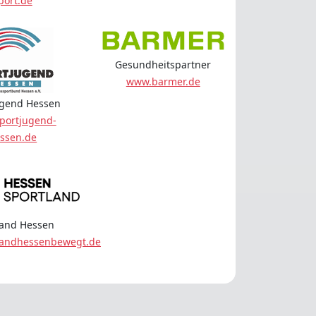
port.de
Gesundheitspartner
www.barmer.de
ugend Hessen
portjugend-
ssen.de
land Hessen
landhessenbewegt.de