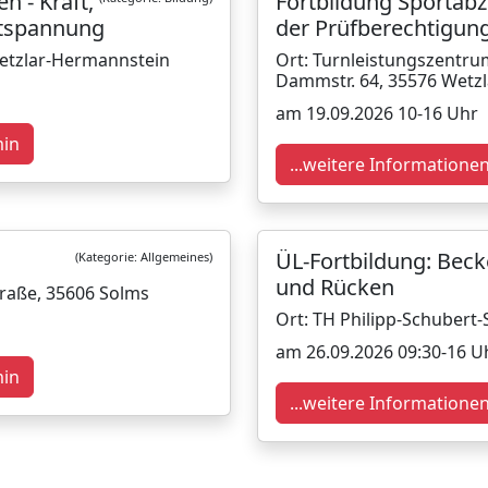
n - Kraft,
Fortbildung Sportabz
ntspannung
der Prüfberechtigung
Wetzlar-Hermannstein
Ort: Turnleistungszentru
Dammstr. 64, 35576 Wetzl
am 19.09.2026 10-16 Uhr
min
...weitere Informatione
ÜL-Fortbildung: Bec
(Kategorie: Allgemeines)
und Rücken
traße, 35606 Solms
Ort: TH Philipp-Schubert
am 26.09.2026 09:30-16 U
min
...weitere Informatione