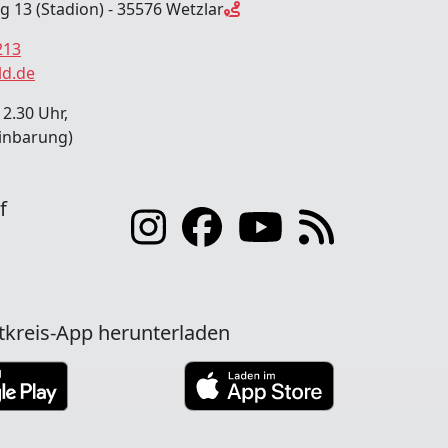
ng 13 (Stadion) - 35576 Wetzlar
213
ld.de
12.30 Uhr,
inbarung)
f
tkreis-App herunterladen