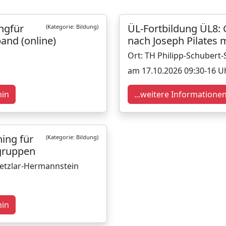
ungfür
ÜL-Fortbildung ÜL8: 
(Kategorie: Bildung)
and (online)
nach Joseph Pilates 
Ort: TH Philipp-Schubert
am 17.10.2026 09:30-16 U
min
...weitere Informatione
ning für
(Kategorie: Bildung)
tgruppen
Wetzlar-Hermannstein
min