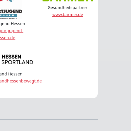
Gesundheitspartner
www.barmer.de
ugend Hessen
portjugend-
ssen.de
land Hessen
landhessenbewegt.de