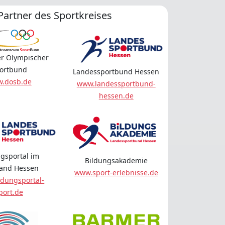
Partner des Sportkreises
r Olympischer
ortbund
Landessportbund Hessen
.dosb.de
www.landessportbund-
hessen.de
gsportal im
Bildungsakademie
land Hessen
www.sport-erlebnisse.de
dungsportal-
port.de