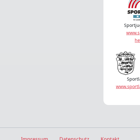
Sportj
www.s
he
Sport
www.sport
Impressum
Datenschutz
Kontakt