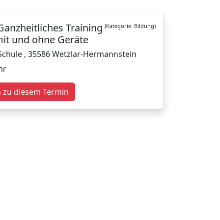
Ganzheitliches Training
(Kategorie: Bildung)
mit und ohne Geräte
-Schule , 35586 Wetzlar-Hermannstein
hr
n zu diesem Termin