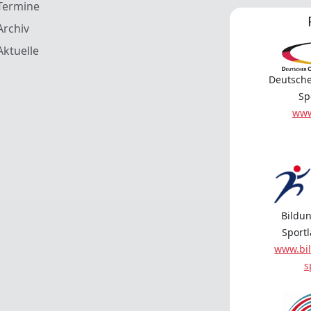
Termine
Archiv
Aktuelle
Deutsche
Sp
www
Bildun
Sport
www.bil
s