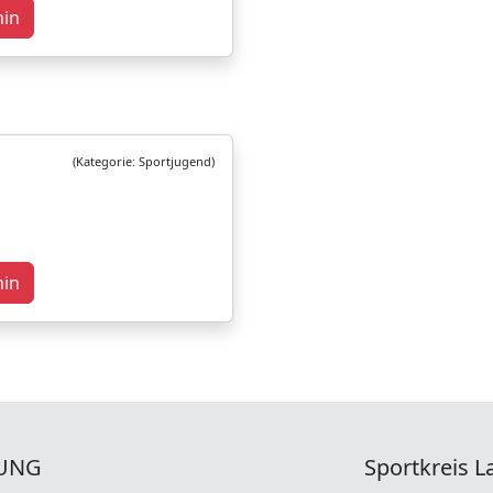
min
(Kategorie: Sportjugend)
min
UNG
Sportkreis La