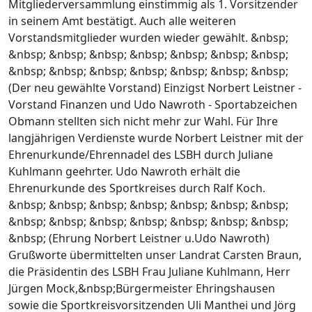
Mitgliederversammlung einstimmig als 1. Vorsitzender
in seinem Amt bestätigt. Auch alle weiteren
Vorstandsmitglieder wurden wieder gewählt. &nbsp;
&nbsp; &nbsp; &nbsp; &nbsp; &nbsp; &nbsp; &nbsp;
&nbsp; &nbsp; &nbsp; &nbsp; &nbsp; &nbsp; &nbsp;
(Der neu gewählte Vorstand) Einzigst Norbert Leistner -
Vorstand Finanzen und Udo Nawroth - Sportabzeichen
Obmann stellten sich nicht mehr zur Wahl. Für Ihre
langjährigen Verdienste wurde Norbert Leistner mit der
Ehrenurkunde/Ehrennadel des LSBH durch Juliane
Kuhlmann geehrter. Udo Nawroth erhält die
Ehrenurkunde des Sportkreises durch Ralf Koch.
&nbsp; &nbsp; &nbsp; &nbsp; &nbsp; &nbsp; &nbsp;
&nbsp; &nbsp; &nbsp; &nbsp; &nbsp; &nbsp; &nbsp;
&nbsp; (Ehrung Norbert Leistner u.Udo Nawroth)
Grußworte übermittelten unser Landrat Carsten Braun,
die Präsidentin des LSBH Frau Juliane Kuhlmann, Herr
Jürgen Mock,&nbsp;Bürgermeister Ehringshausen
sowie die Sportkreisvorsitzenden Uli Manthei und Jörg