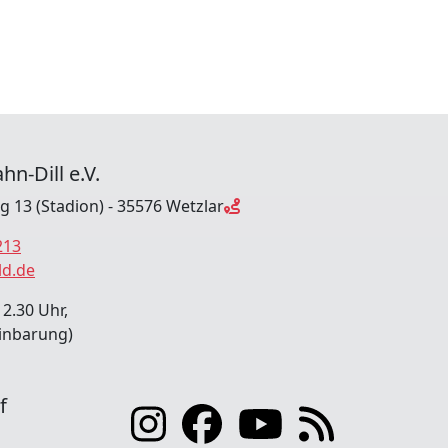
hn-Dill e.V.
ng 13 (Stadion) - 35576 Wetzlar
213
ld.de
12.30 Uhr,
inbarung)
f