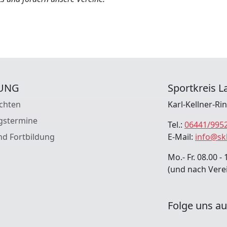
UNG
Sportkreis La
chten
Karl-Kellner-Ri
gstermine
Tel.:
06441/995
nd Fortbildung
E-Mail:
info@sk
Mo.- Fr. 08.00 - 
(und nach Vere
Folge uns au