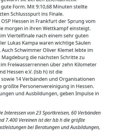
 gute Form. Mit 9:10,68 Minuten stellte
en Schlussspurt ins Finale.
m OSP Hessen in Frankfurt der Sprung vom
die morgen in ihren Wettkampf einsteigt.
im Viertelfinale nach einem sehr guten
ieler Lukas Kampa waren wichtige Säulen
n. Auch Schwimmer Oliver Klemet lebte im
kt Magdeburg die nächsten Schritte zu
l, im Freiwasserrennen über zehn Kilometer
essen e.V. (lsb h) ist die
en sowie 14 Verbänden und Organisationen
die größte Personenvereinigung in Hessen.
atungen und Ausbildungen, geben Impulse in
die Interessen von 23 Sportkreisen, 60 Verbänden
 7.400 Vereinen ist der lsb h die größte
enstleistungen bei Beratungen und Ausbildungen,