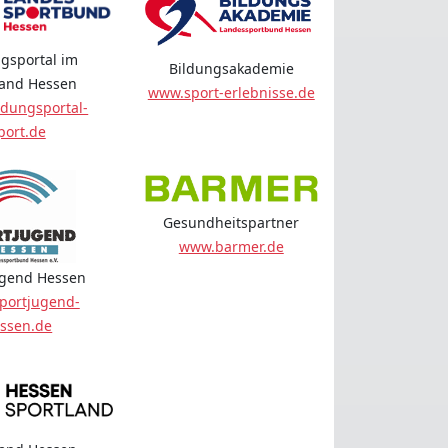
gsportal im
Bildungsakademie
land Hessen
www.sport-erlebnisse.de
dungsportal-
port.de
Gesundheitspartner
www.barmer.de
ugend Hessen
portjugend-
ssen.de