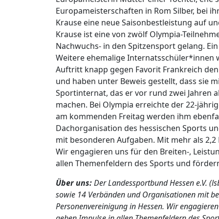
Europameisterschaften in Rom Silber, bei ihr
Krause eine neue Saisonbestleistung auf un
Krause ist eine von zwölf Olympia-Teilneh
Nachwuchs- in den Spitzensport gelang. Ein 
Weitere ehemalige Internatsschüler*innen w
Auftritt knapp gegen Favorit Frankreich de
und haben unter Beweis gestellt, dass sie 
Sportinternat, das er vor rund zwei Jahren 
machen. Bei Olympia erreichte der 22-jähri
am kommenden Freitag werden ihm ebenfalls
Dachorganisation des hessischen Sports und
mit besonderen Aufgaben. Mit mehr als 2,2 M
Wir engagieren uns für den Breiten-, Leist
allen Themenfeldern des Sports und förder
Über uns:
Der Landessportbund Hessen e.V. (lsb
sowie 14 Verbänden und Organisationen mit beso
Personenvereinigung in Hessen. Wir engagieren 
geben Impulse in allen Themenfeldern des Sport