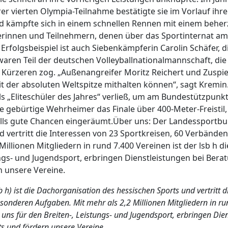
er vierten Olympia-Teilnahme bestätigte sie im Vorlauf ihre
d kämpfte sich in einem schnellen Rennen mit einem beherzt
merinnen und Teilnehmern, denen über das Sportinternat a
Erfolgsbeispiel ist auch Siebenkämpferin Carolin Schäfer, 
aren Teil der deutschen Volleyballnationalmannschaft, die 
n Kürzeren zog. „Außenangreifer Moritz Reichert und Zusp
mit der absoluten Weltspitze mithalten können“, sagt Kremi
als „Eliteschüler des Jahres“ verließ, um am Bundestützpun
ge gebürtige Wehrheimer das Finale über 400-Meter-Freisti
 gute Chancen eingeräumt.Über uns: Der Landessportbund H
 vertritt die Interessen von 23 Sportkreisen, 60 Verbänd
illionen Mitgliedern in rund 7.400 Vereinen ist der lsb h 
ungs- und Jugendsport, erbringen Dienstleistungen bei Ber
n unsere Vereine.
 h) ist die Dachorganisation des hessischen Sports und vertritt 
nderen Aufgaben. Mit mehr als 2,2 Millionen Mitgliedern in rund
uns für den Breiten-, Leistungs- und Jugendsport, erbringen Di
s und fördern unsere Vereine.