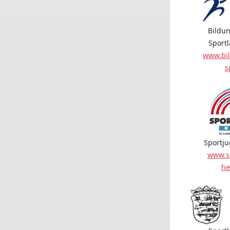
Bildun
Sport
www.bil
s
Sportj
www.s
he