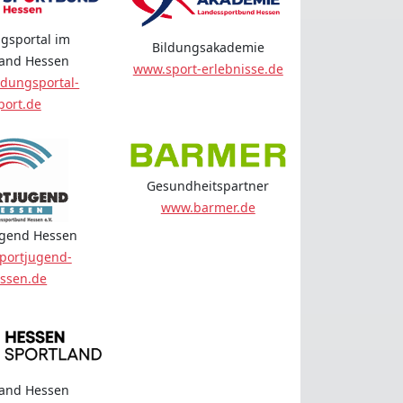
gsportal im
Bildungsakademie
land Hessen
www.sport-erlebnisse.de
dungsportal-
port.de
Gesundheitspartner
www.barmer.de
ugend Hessen
portjugend-
ssen.de
land Hessen