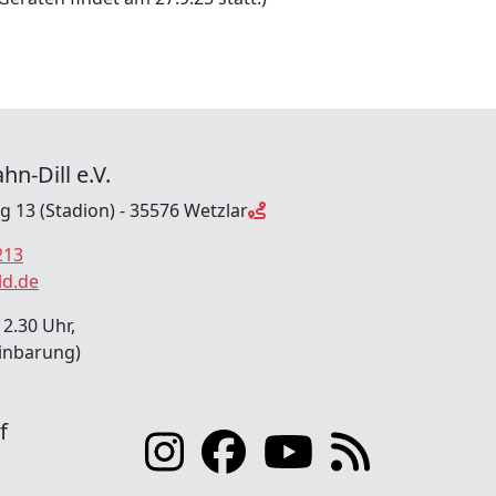
hn-Dill e.V.
ng 13 (Stadion) - 35576 Wetzlar
213
ld.de
12.30 Uhr,
inbarung)
f