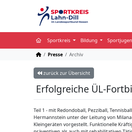
Sportkreis
Bildung
Sportjuge
STARTSEITE
Presse
Archiv
zurück zur Übersicht
Erfolgreiche ÜL-Fortb
Teil 1 - mit Redondoball, Pezziball, Tennis
Hermannstein unter der Leitung von Milana 
Kleingeräten vorgestellt. Funktionelle Krä
präventiven als auch mit rehabilitativen Tät