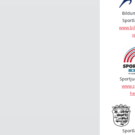
Bildun
Sport
www.bil
s
Sportj
www.s
he
Sport