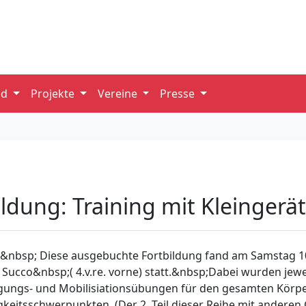
nd
Projekte
Vereine
Presse
ildung: Training mit Kleingerä
ball&nbsp; Diese ausgebuchte Fortbildung fand am Samstag 1
Succo&nbsp;( 4.v.re. vorne) statt.&nbsp;Dabei wurden jewe
ftigungs- und Mobilisiationsübungen für den gesamten Körpe
igkeitsschwerpunkten. (Der 2. Teil dieser Reihe mit anderen 