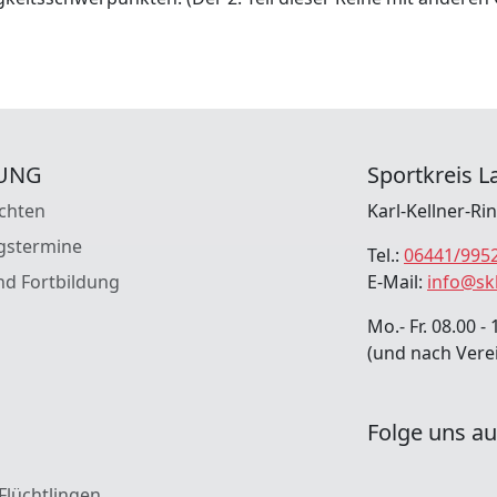
UNG
Sportkreis La
chten
Karl-Kellner-Ri
gstermine
Tel.:
06441/995
nd Fortbildung
E-Mail:
info@sk
Mo.- Fr. 08.00 - 
(und nach Vere
Folge uns au
 Flüchtlingen