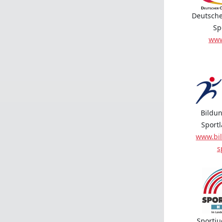
Deutsche
Sp
www
Bildun
Sport
www.bil
s
Sportj