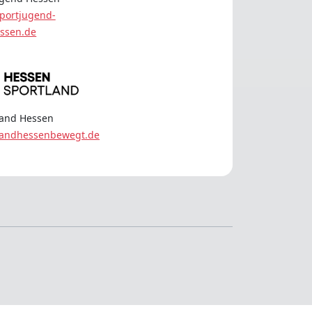
portjugend-
ssen.de
land Hessen
landhessenbewegt.de