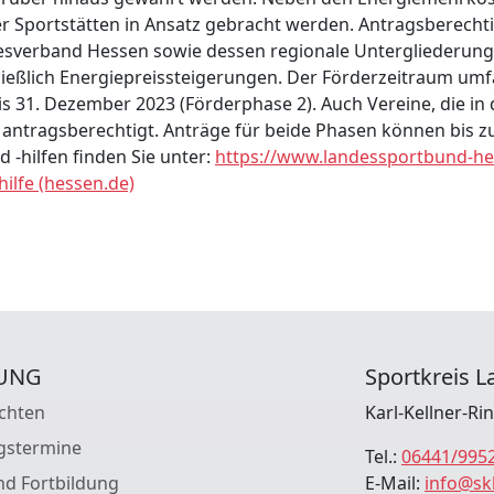
 Sportstätten in Ansatz gebracht werden. Antragsberechtig
sverband Hessen sowie dessen regionale Untergliederunge
ließlich Energiepreissteigerungen. Der Förderzeitraum umfa
s 31. Dezember 2023 (Förderphase 2). Auch Vereine, die in
 antragsberechtigt. Anträge für beide Phasen können bis z
-hilfen finden Sie unter:
https://www.landessportbund-he
ilfe (hessen.de)
UNG
Sportkreis La
chten
Karl-Kellner-Ri
gstermine
Tel.:
06441/995
nd Fortbildung
E-Mail:
info@sk