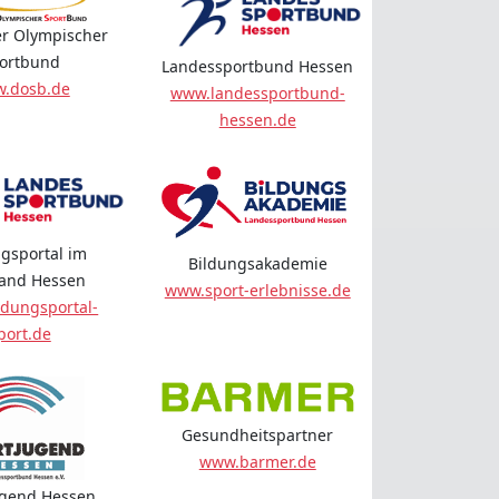
r Olympischer
ortbund
Landessportbund Hessen
.dosb.de
www.landessportbund-
hessen.de
gsportal im
Bildungsakademie
land Hessen
www.sport-erlebnisse.de
dungsportal-
port.de
Gesundheitspartner
www.barmer.de
ugend Hessen