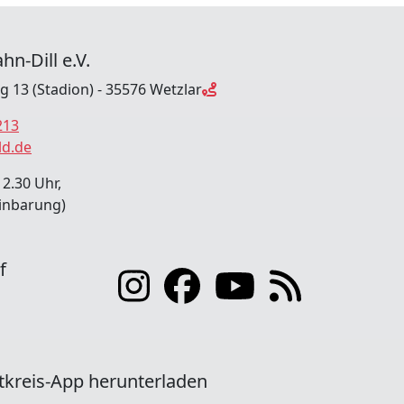
hn-Dill e.V.
ng 13 (Stadion) - 35576 Wetzlar
213
ld.de
12.30 Uhr,
inbarung)
f
tkreis-App herunterladen