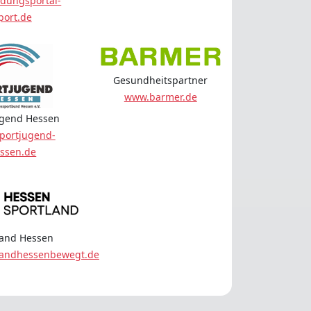
dungsportal-
port.de
Gesundheitspartner
www.barmer.de
ugend Hessen
portjugend-
ssen.de
land Hessen
landhessenbewegt.de