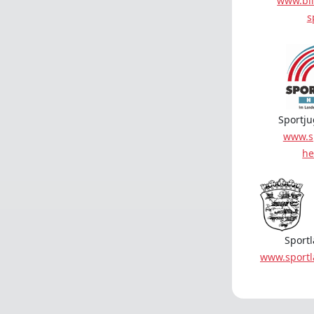
www.bil
s
Sportj
www.s
he
Sport
www.sport