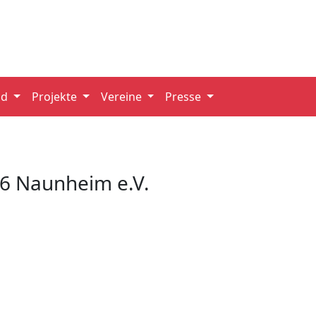
nd
Projekte
Vereine
Presse
06 Naunheim e.V.