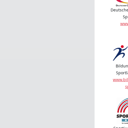
Deutsche
Sp
www
Bildun
Sport
www.bil
s