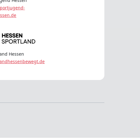
ugend Hessen
portjugend-
ssen.de
land Hessen
landhessenbewegt.de