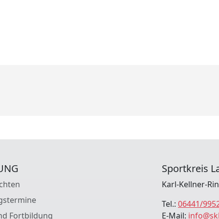
UNG
Sportkreis La
chten
Karl-Kellner-Ri
gstermine
Tel.:
06441/995
nd Fortbildung
E-Mail:
info@sk