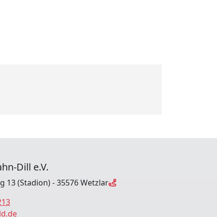
hn-Dill e.V.
ng 13 (Stadion) - 35576 Wetzlar
213
ld.de