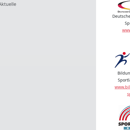
Aktuelle
Deutsche
Sp
www
Bildun
Sport
www.bil
s