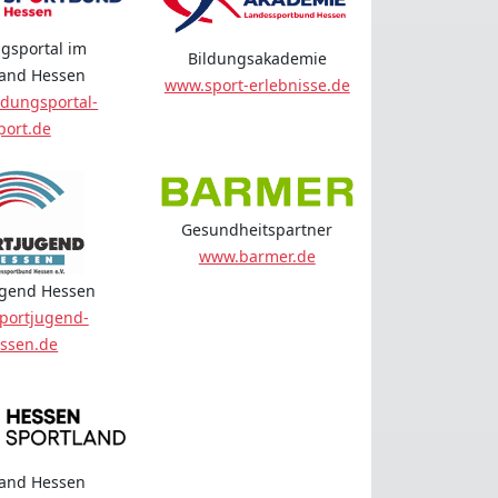
gsportal im
Bildungsakademie
land Hessen
www.sport-erlebnisse.de
dungsportal-
port.de
Gesundheitspartner
www.barmer.de
ugend Hessen
portjugend-
ssen.de
land Hessen