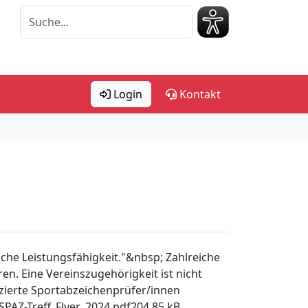
Login
Kontakt
iche Leistungsfähigkeit."&nbsp; Zahlreiche
ren. Eine Vereinszugehörigkeit ist nicht
enzierte Sportabzeichenprüfer/innen
SPAZ-Treff_Flyer_2024.pdf204.85 kB