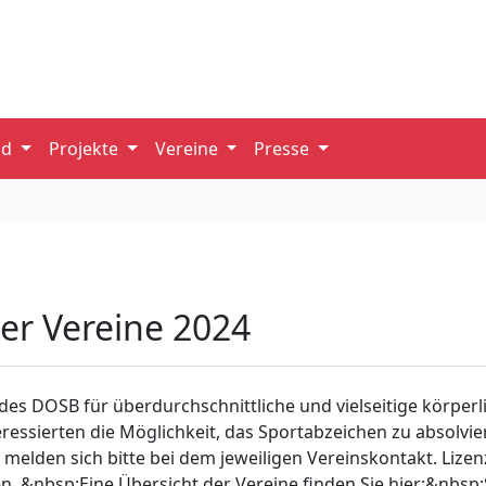
nd
Projekte
Vereine
Presse
er Vereine 2024
es DOSB für überdurchschnittliche und vielseitige körperl
eressierten die Möglichkeit, das Sportabzeichen zu absolvie
n melden sich bitte bei dem jeweiligen Vereinskontakt. Liz
. &nbsp;Eine Übersicht der Vereine finden Sie hier:&nbsp;