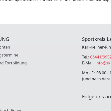
UNG
Sportkreis La
chten
Karl-Kellner-Ri
gstermine
Tel.:
06441/995
nd Fortbildung
E-Mail:
info@sk
Mo.- Fr. 08.00 - 
(und nach Vere
Folge uns au
 Flüchtlingen