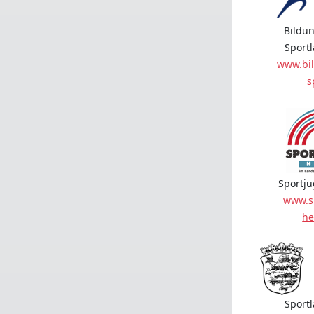
Bildun
Sport
www.bil
s
Sportj
www.s
he
Sport