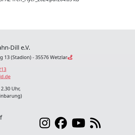
hn-Dill e.V.
ng 13 (Stadion) - 35576 Wetzlar
213
ld.de
12.30 Uhr,
inbarung)
f