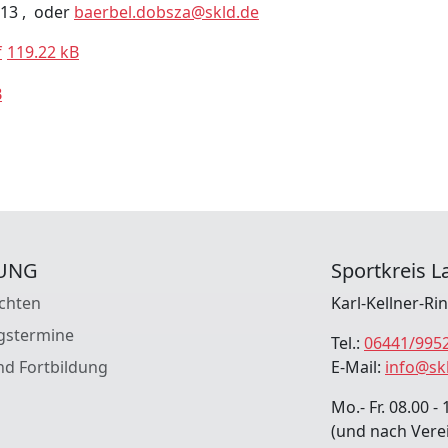
13 , oder
baerbel.dobsza@skld.de
f
119.22 kB
B
UNG
Sportkreis La
chten
Karl-Kellner-Ri
gstermine
Tel.:
06441/995
nd Fortbildung
E-Mail:
info@sk
Mo.- Fr. 08.00 - 
(und nach Vere