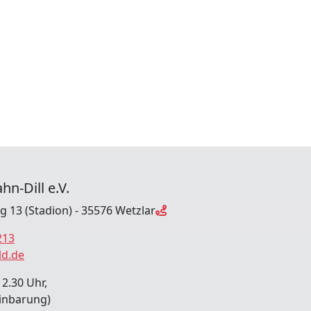
hn-Dill e.V.
ng 13 (Stadion) - 35576 Wetzlar
213
ld.de
12.30 Uhr,
inbarung)