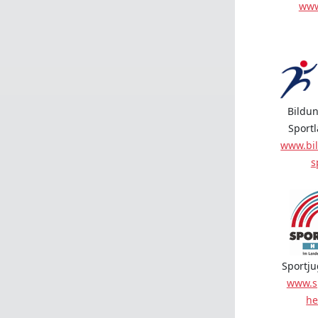
www
Bildun
Sport
www.bil
s
Sportj
www.s
he