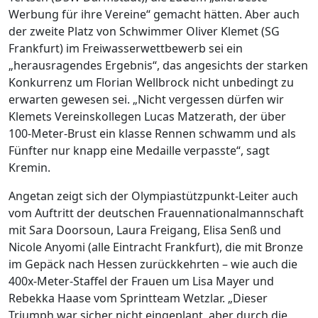
Werbung für ihre Vereine“ gemacht hätten. Aber auch
der zweite Platz von Schwimmer Oliver Klemet (SG
Frankfurt) im Freiwasserwettbewerb sei ein
„herausragendes Ergebnis“, das angesichts der starken
Konkurrenz um Florian Wellbrock nicht unbedingt zu
erwarten gewesen sei. „Nicht vergessen dürfen wir
Klemets Vereinskollegen Lucas Matzerath, der über
100-Meter-Brust ein klasse Rennen schwamm und als
Fünfter nur knapp eine Medaille verpasste“, sagt
Kremin.
Angetan zeigt sich der Olympiastützpunkt-Leiter auch
vom Auftritt der deutschen Frauennationalmannschaft
mit Sara Doorsoun, Laura Freigang, Elisa Senß und
Nicole Anyomi (alle Eintracht Frankfurt), die mit Bronze
im Gepäck nach Hessen zurückkehrten – wie auch die
400x-Meter-Staffel der Frauen um Lisa Mayer und
Rebekka Haase vom Sprintteam Wetzlar. „Dieser
Triumph war sicher nicht eingeplant, aber durch die