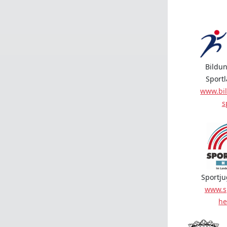
Bildun
Sport
www.bil
s
Sportj
www.s
he