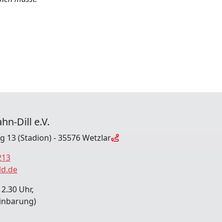
hn-Dill e.V.
ng 13 (Stadion) - 35576 Wetzlar
213
ld.de
12.30 Uhr,
inbarung)