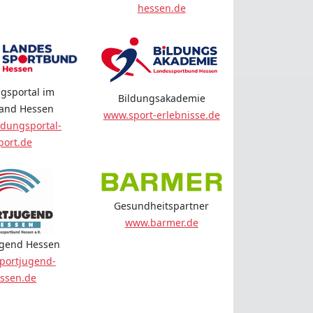
hessen.de
gsportal im
Bildungsakademie
land Hessen
www.sport-erlebnisse.de
dungsportal-
port.de
Gesundheitspartner
www.barmer.de
ugend Hessen
portjugend-
ssen.de