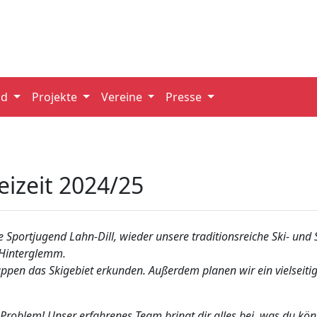
nd
Projekte
Vereine
Presse
eizeit 2024/25
 Sportjugend Lahn-Dill, wieder unsere traditionsreiche Ski- und
-Hinterglemm.
ruppen das Skigebiet erkunden. Außerdem planen wir ein vielsei
n Problem! Unser erfahrenes Team bringt dir alles bei, was du kö