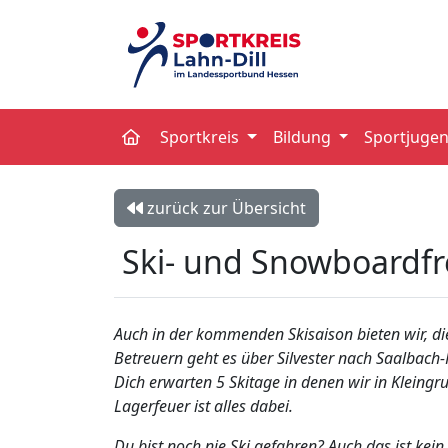
Sportkreis
Bildung
Sportjuge
zurück zur Übersicht
Ski- und Snowboardfr
Auch in der kommenden Skisaison bieten wir, die
Betreuern geht es über Silvester nach Saalbach
Dich erwarten 5 Skitage in denen wir in Kleing
Lagerfeuer ist alles dabei.
Du bist noch nie Ski gefahren? Auch das ist kei