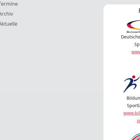
Termine
Archiv
Aktuelle
Deutsche
Sp
www
Bildun
Sport
www.bil
s