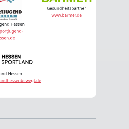
Gesundheitspartner
www.barmer.de
ugend Hessen
portjugend-
ssen.de
land Hessen
landhessenbewegt.de