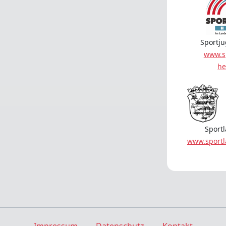
Sportj
www.s
he
Sport
www.sport