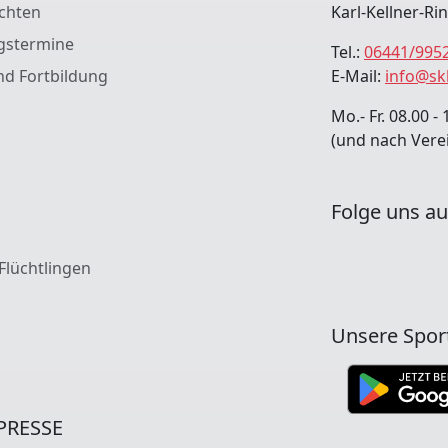
chten
Karl-Kellner-Ri
gstermine
Tel.:
06441/995
nd Fortbildung
E-Mail:
info@sk
Mo.- Fr. 08.00 - 
(und nach Vere
Folge uns au
 Flüchtlingen
Unsere Spor
PRESSE