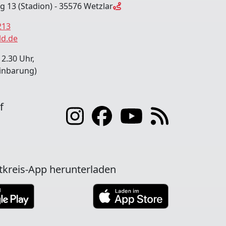
ng 13 (Stadion) - 35576 Wetzlar
213
ld.de
12.30 Uhr,
inbarung)
f
tkreis-App herunterladen