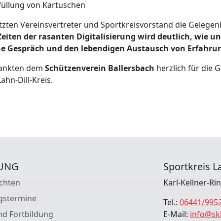
füllung von Kartuschen
zten Vereinsvertreter und Sportkreisvorstand die Gelegen
Zeiten der rasanten Digitalisierung wird deutlich, wie 
he Gespräch und den lebendigen Austausch von Erfahrun
 dankten dem
Schützenverein Ballersbach
herzlich für die 
hn-Dill-Kreis.
UNG
Sportkreis La
chten
Karl-Kellner-Ri
gstermine
Tel.:
06441/995
nd Fortbildung
E-Mail:
info@sk