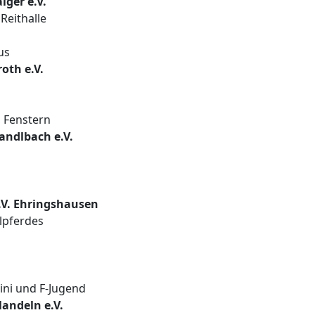
iger e.V.
Reithalle
us
oth e.V.
 Fenstern
andlbach e.V.
e.V. Ehringshausen
lpferdes
ni und F‑Jugend
Mandeln e.V.