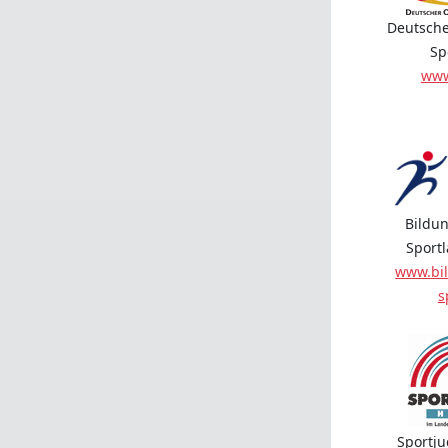
Deutsche
Sp
www
Bildun
Sport
www.bil
s
Sportj