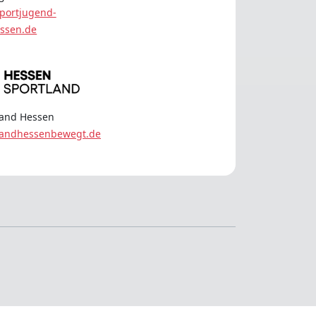
portjugend-
ssen.de
land Hessen
landhessenbewegt.de