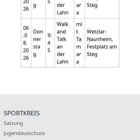
20
5
g
der
ar
Steg
26
Lahn
a
Walk
mi
06
Don
and
t
Wetzlar-
.0
9:
ner
Talk
Ta
Naunheim,
8.
4
sta
an
m
Festplatz am
20
5
g
der
ar
Steg
26
Lahn
a
SPORTKREIS
Satzung
Jugendausschuss