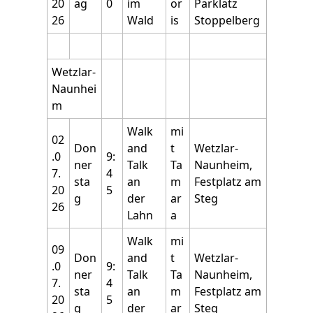
20
ag
0
im
or
Parklatz
26
Wald
is
Stoppelberg
Wetzlar-
Naunhei
m
Walk
mi
02
Don
and
t
Wetzlar-
.0
9:
ner
Talk
Ta
Naunheim,
7.
4
sta
an
m
Festplatz am
20
5
g
der
ar
Steg
26
Lahn
a
Walk
mi
09
Don
and
t
Wetzlar-
.0
9:
ner
Talk
Ta
Naunheim,
7.
4
sta
an
m
Festplatz am
20
5
g
der
ar
Steg