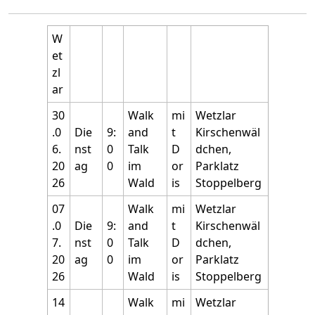
W
et
zl
ar
30
Walk
mi
Wetzlar
.0
Die
9:
and
t
Kirschenwäl
6.
nst
0
Talk
D
dchen,
20
ag
0
im
or
Parklatz
26
Wald
is
Stoppelberg
07
Walk
mi
Wetzlar
.0
Die
9:
and
t
Kirschenwäl
7.
nst
0
Talk
D
dchen,
20
ag
0
im
or
Parklatz
26
Wald
is
Stoppelberg
14
Walk
mi
Wetzlar