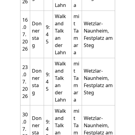
26
Lahn
a
Walk
mi
16
Don
and
t
Wetzlar-
.0
9:
ner
Talk
Ta
Naunheim,
7.
4
sta
an
m
Festplatz am
20
5
g
der
ar
Steg
26
Lahn
a
Walk
mi
23
Don
and
t
Wetzlar-
.0
9:
ner
Talk
Ta
Naunheim,
7.
4
sta
an
m
Festplatz am
20
5
g
der
ar
Steg
26
Lahn
a
Walk
mi
30
Don
and
t
Wetzlar-
.0
9:
ner
Talk
Ta
Naunheim,
7.
4
sta
an
m
Festplatz am