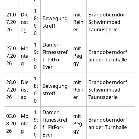
1
21.0
Die
mit
Brandoberndorf
8:
Bewegung
7.20
nst
Rein
Schwimmbad
0
streff
26
ag
er
Taunusperle
0
1
Damen-
27.0
Mo
mit
9:
Fitnesstref
Brandoberndorf
7.20
nta
Peg
0
f FitFor-
an der Turnhalle
26
g
gy
0
Ever
1
28.0
Die
mit
Brandoberndorf
8:
Bewegung
7.20
nst
Rein
Schwimmbad
0
streff
26
ag
er
Taunusperle
0
1
Damen-
03.0
Mo
mit
9:
Fitnesstref
Brandoberndorf
8.20
nta
Peg
0
f FitFor-
an der Turnhalle
26
g
gy
0
Ever