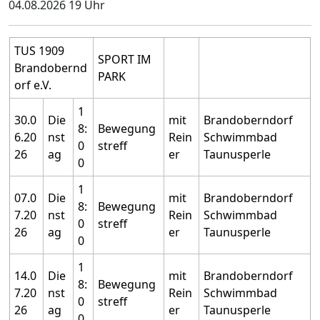
04.08.2026 19 Uhr
TUS 1909
SPORT IM
Brandobernd
PARK
orf e.V.
1
30.0
Die
mit
Brandoberndorf
8:
Bewegung
6.20
nst
Rein
Schwimmbad
0
streff
26
ag
er
Taunusperle
0
1
07.0
Die
mit
Brandoberndorf
8:
Bewegung
7.20
nst
Rein
Schwimmbad
0
streff
26
ag
er
Taunusperle
0
1
14.0
Die
mit
Brandoberndorf
8:
Bewegung
7.20
nst
Rein
Schwimmbad
0
streff
26
ag
er
Taunusperle
0