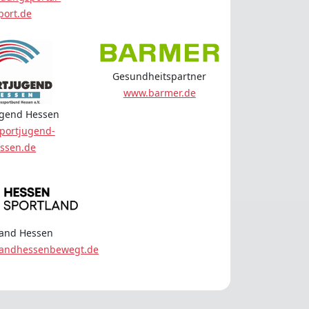
port.de
Gesundheitspartner
www.barmer.de
ugend Hessen
portjugend-
ssen.de
land Hessen
landhessenbewegt.de