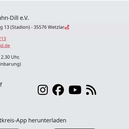
hn-Dill e.V.
ng 13 (Stadion) - 35576 Wetzlar
213
ld.de
12.30 Uhr,
inbarung)
f
tkreis-App herunterladen