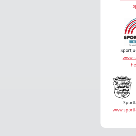
s
Sportj
www.s
he
Sport
www.sport