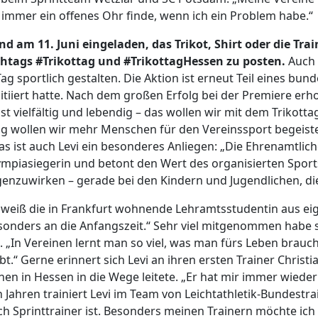
ch immer ein offenes Ohr finde, wenn ich ein Problem habe.“
d am 11. Juni eingeladen, das Trikot, Shirt oder die Tra
shtags #Trikottag und #TrikottagHessen zu posten.
Auch 
g sportlich gestalten. Die Aktion ist erneut Teil eines bun
iiert hatte. Nach dem großen Erfolg bei der Premiere erhof
ist vielfältig und lebendig – das wollen wir mit dem Trikot
ag wollen wir mehr Menschen für den Vereinssport begeist
as ist auch Levi ein besonderes Anliegen: „Die Ehrenamtlic
Olympiasiegerin und betont den Wert des organisierten Sport
zuwirken – gerade bei den Kindern und Jugendlichen, di
 weiß die in Frankfurt wohnende Lehramtsstudentin aus eig
onders an die Anfangszeit.“ Sehr viel mitgenommen habe si
 „In Vereinen lernt man so viel, was man fürs Leben brauch
t.“ Gerne erinnert sich Levi an ihren ersten Trainer Christ
nen in Hessen in die Wege leitete. „Er hat mir immer wiede
n Jahren trainiert Levi im Team von Leichtathletik-Bundestrai
h Sprinttrainer ist. Besonders meinen Trainern möchte ich