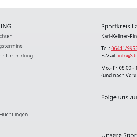
UNG
Sportkreis La
chten
Karl-Kellner-Ri
gstermine
Tel.:
06441/995
nd Fortbildung
E-Mail:
info@sk
Mo.- Fr. 08.00 - 
(und nach Vere
Folge uns au
 Flüchtlingen
Unsere Spor