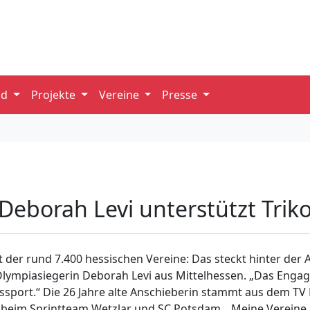
nd
Projekte
Vereine
Presse
eborah Levi unterstützt Triko
it der rund 7.400 hessischen Vereine: Das steckt hinter der 
lympiasiegerin Deborah Levi aus Mittelhessen. „Das Engage
ssport.“ Die 26 Jahre alte Anschieberin stammt aus dem TV D
ed beim Sprintteam Wetzlar und SC Potsdam. „Meine Vereine u