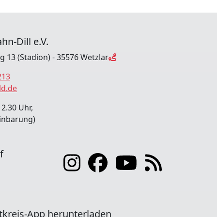
hn-Dill e.V.
ng 13 (Stadion) - 35576 Wetzlar
213
ld.de
12.30 Uhr,
inbarung)
f
tkreis-App herunterladen