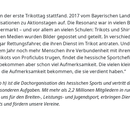
en der erste Trikottag stattfand. 2017 vom Bayerischen Lan
sationen zu Aktionstagen auf. Die Resonanz war in vielen
permarkt – und vor allem an vielen Schulen: Trikots und Sh
ialen Medien wurden Bilder gepostet und geteilt. In versc
r Rettungsfahrer, die ihren Dienst im Trikot antraten. Und
esem Jahr noch mehr Menschen ihre Verbundenheit mit ihre
ikots von Proficlubs trugen, findet die hessische Sportche
, bekommen aber schon viel Aufmerksamkeit. Die vielen kle
ie die Aufmerksamkeit bekommen, die sie verdient haben.“
 h) ist die Dachorganisation des hessischen Sports und vertritt 
nderen Aufgaben. Mit mehr als 2,2 Millionen Mitgliedern in rund
uns für den Breiten-, Leistungs- und Jugendsport, erbringen Di
s und fördern unsere Vereine.