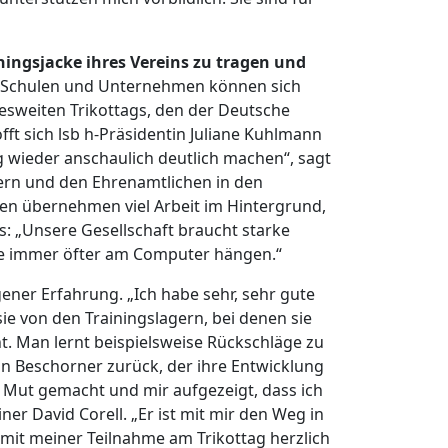
iningsjacke ihres Vereins zu tragen und
Schulen und Unternehmen können sich
desweiten Trikottags, den der Deutsche
ft sich lsb h-Präsidentin Juliane Kuhlmann
tag wieder anschaulich deutlich machen“, sagt
ern und den Ehrenamtlichen in den
hen übernehmen viel Arbeit im Hintergrund,
s: „Unsere Gesellschaft braucht starke
e immer öfter am Computer hängen.“
ener Erfahrung. „Ich habe sehr, sehr gute
e von den Trainingslagern, bei denen sie
t. Man lernt beispielsweise Rückschläge zu
ian Beschorner zurück, der ihre Entwicklung
r Mut gemacht und mir aufgezeigt, dass ich
ner David Corell. „Er ist mit mir den Weg in
 mit meiner Teilnahme am Trikottag herzlich