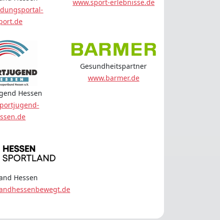
www.sport-erlebnisse.de
dungsportal-
port.de
Gesundheitspartner
www.barmer.de
ugend Hessen
portjugend-
ssen.de
land Hessen
landhessenbewegt.de