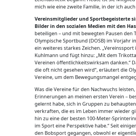
mich wie eine zweite Familie, in der ich au
Vereinsmitglieder und Sportbegeisterte sin
Bilder in den sozialen Medien mit den Ha
beteiligen – und mit bewegten Pausen den Ta
Olympische Sportbund (DOSB) im Vorjahr init
ein weiteres starkes Zeichen. „Vereinssport 
Kuhlmann und fügt hinzu: „Mit dem Trikott
Vereinen öffentlichkeitswirksam danken.“ D
die oft nicht gesehen wird“, erläutert die 
Vereine, um dem Bewegungsmangel entgegen
Was die Vereine für den Nachwuchs leisten,
Erinnerungen an meinen ersten Verein – bes
gelernt habe, sich in Gruppen zu behaupten.
verkraften, die es im Leben immer wieder gib
hin zu eine der besten 100-Meter-Sprinterin
im Sport eine Perspektive habe.“ Seit einige
den Bobsport gegangen, obwohl er eigentlic