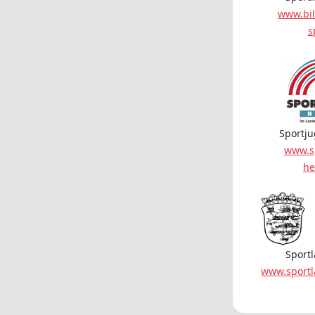
www.bil
s
Sportj
www.s
he
Sport
www.sport