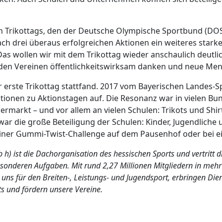
n Trikottags, den der Deutsche Olympische Sportbund (DOSB) 
ch drei überaus erfolgreichen Aktionen ein weiteres starkes 
 Das wollen wir mit dem Trikottag wieder anschaulich deut
 den Vereinen öffentlichkeitswirksam danken und neue Men
er erste Trikottag stattfand. 2017 vom Bayerischen Landes-S
tionen zu Aktionstagen auf. Die Resonanz war in vielen Bu
permarkt – und vor allem an vielen Schulen: Trikots und Sh
war die große Beteiligung der Schulen: Kinder, Jugendliche 
 einer Gummi-Twist-Challenge auf dem Pausenhof oder bei e
 h) ist die Dachorganisation des hessischen Sports und vertritt 
nderen Aufgaben. Mit rund 2,27 Millionen Mitgliedern in mehr al
uns für den Breiten-, Leistungs- und Jugendsport, erbringen Di
s und fördern unsere Vereine.