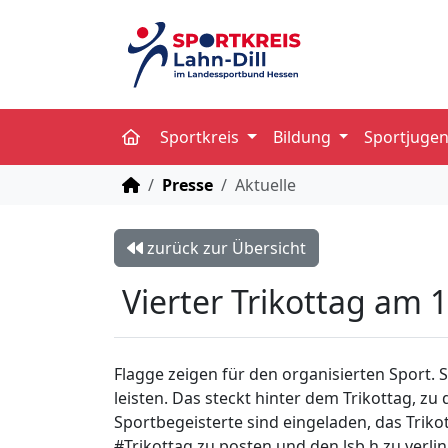
Sportkreis
Bildung
Sportjuge
STARTSEITE
Presse
Aktuelle
zurück zur Übersicht
Vierter Trikottag am 
Flagge zeigen für den organisierten Sport. 
leisten. Das steckt hinter dem Trikottag, z
Sportbegeisterte sind eingeladen, das Trikot
#Trikottag zu posten und den lsb h zu ver