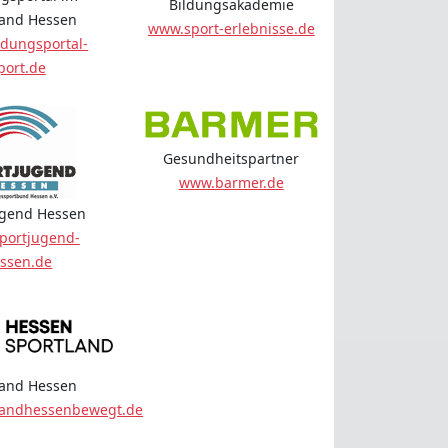
Bildungsakademie
land Hessen
www.sport-erlebnisse.de
dungsportal-
port.de
Gesundheitspartner
www.barmer.de
ugend Hessen
portjugend-
ssen.de
land Hessen
landhessenbewegt.de