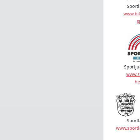
Sport
www.bil
s
Sportj
www.s
he
Sport
www.sport