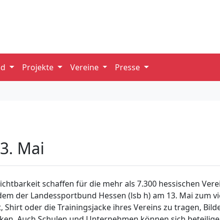
nd
Projekte
Vereine
Presse
13. Mai
Sichtbarkeit schaffen für die mehr als 7.300 hessischen Ver
u dem der Landessportbund Hessen (lsb h) am 13. Mai zum vi
, Shirt oder die Trainingsjacke ihres Vereins zu tragen, Bi
linken. Auch Schulen und Unternehmen können sich beteili