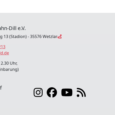
hn-Dill e.V.
ng 13 (Stadion) - 35576 Wetzlar
213
ld.de
12.30 Uhr,
inbarung)
f