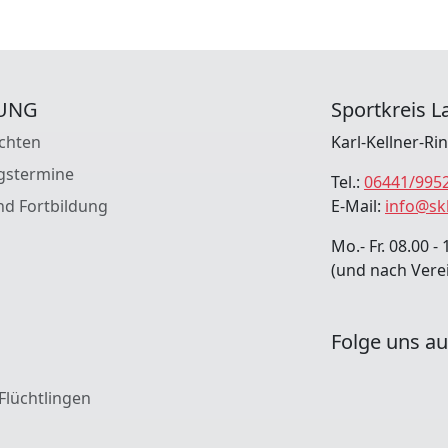
UNG
Sportkreis La
chten
Karl-Kellner-Ri
gstermine
Tel.:
06441/995
nd Fortbildung
E-Mail:
info@sk
Mo.- Fr. 08.00 - 
(und nach Vere
Folge uns au
 Flüchtlingen